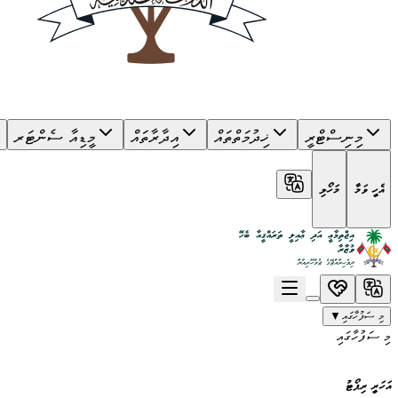
މިނިސްޓްރީ
ޚިދުމަތްތައް
އިދާރާތައް
މީޑިއާ ސެންޓަރ
އެހީ ވަމާ
މަހޯލި
މި ސަފުހާގައި
▼
މި ސަފުހާގައި
އަހަރީ ރިޕޯޓު