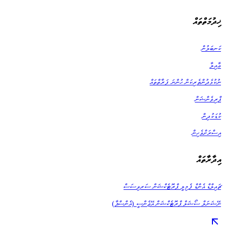
ޚިދުމަތްތައް
ކަނބަލުން
ޢާއިލާ
ނުކުޅެދުންތެރިކަން ހުންނަ ފަރާތްތައް
ޕްރިވެންޝަން
ކުޑަކުދިން
އިސްރަށްވެހިން
އިދާރާތައް
ޗައިލްޑް އެންޑް ފެމިލީ ޕްރޮޓެކްޝަން ސަރވިސަސް
ނޭޝަނަލް ސޯޝަލް ޕްރޮޓެކްޝަން އޭޖެންސީ (އެންސްޕާ)