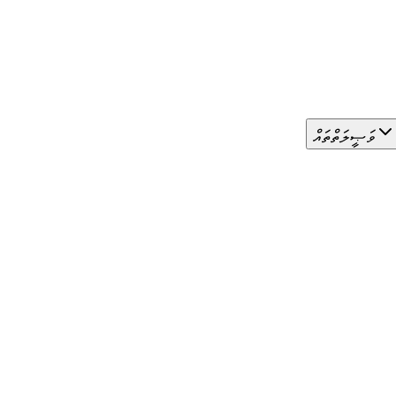
ވަޞީލަތްތައް