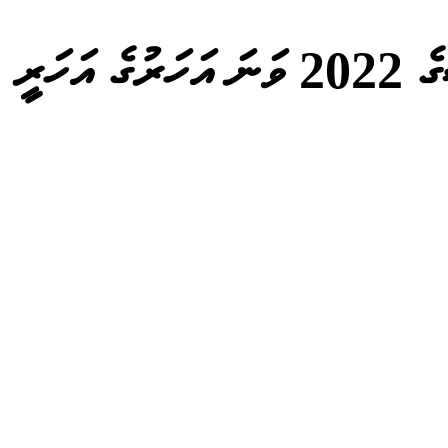
މިނިސްޓްރީ އޮފް ޖެންޑަރ، ފެމިލީ އެންޑް ސޯޝަލް ސަރވިސަސްގެ 2022 ވަނަ އަހަރުގެ އަހަރީ