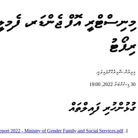
ރިޕޯޓު
މިލިޔުން ޝާޢިރުކޮށްފައިވަނީ
30 ޑިސެމްބަރު 2022, 19:00
ގުޅުންހުރި ފައިލްތައް
port 2022 - Ministry of Gender Family and Social Services.pdf