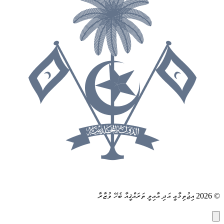
© 2026 އިޖުތިމާޢީ އަދި އާއިލީ ތަރައްޤީއާ ބެހޭ ވުޒާރާ