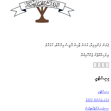
2ވަނަަ ފަންގިފިލާ، އުމަރު ޒާހިރު އޮފީސް އިމާރާތް، ހުޅުމާލެ
ދިވެހިރާއްޖޭގެ ޖުމްހޫރިއްޔާ
މިނިސްޓްރީ
މިނިސްޓްރީ
އަޅުގަނޑުމެންނާ ގުޅުއްވާ
ސީނިއަރ އެގްޒެކްޓިވްސް