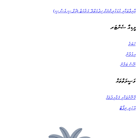
އާއިލާތަކާއި ކުޑަކުދިންނަށް ޚިދުމަތްދޭ މަރުކަޒު (އެފް.ސީ.އެސް.ސީ)
މީޑިއާ ސެންޓަރ
ޚަބަރު
އިޢުލާން
ނޫސް ބަޔާން
ވަޞީލަތްތައް
ޤާނޫނުތަކާއި ޤަވާއިދުތައް
އަަހަރީ ރިޕޯޓް