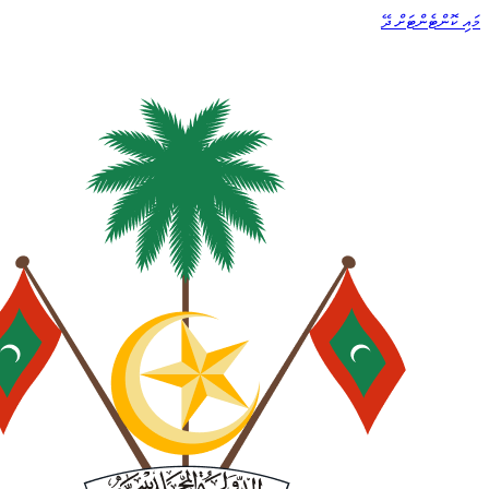
މައި ކޮންޓެންޓަށް ދޭ