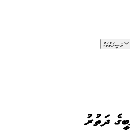
ވަޞީލަތްތައް
ބީގެ ދަތުރު