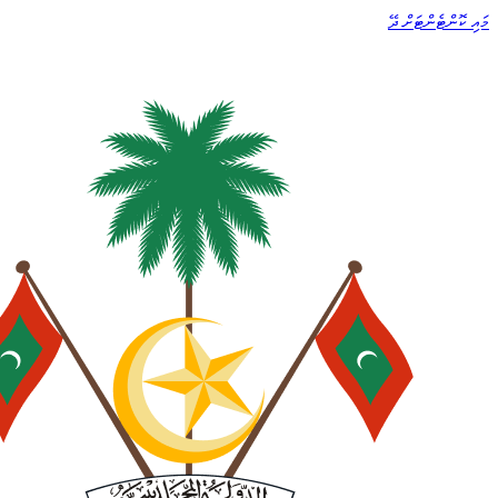
މައި ކޮންޓެންޓަށް ދޭ