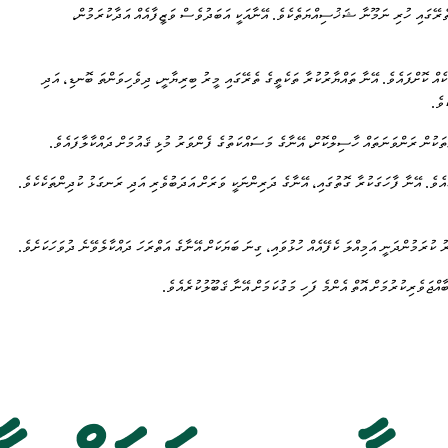
ތެރޭގައި ހުރި ނަމޫނާ ޝަޚުސިއްޔަތެކެވެ. އޭނާއަކީ އަބަދުވެސް ވަޒީފާއެއް އަދާކުރަމުން،
 މަސައްކަތްތަކެއް ކޮށްފައެވެ. އޭނާ ތައްޔާރުކުރާ ތަކެތީގެ ތެރޭގައި މީރު ބިރިޔާނީ، ދިވެހިވަންތަ ބޮނޑި، އަދި
ވެ.
 އަންނަނީ ވަރަށް ލޯތްބާއި ކުލުނާއެކުގައެވެ. އޭނާ ފާހަގަކުރާ ގޮތުގައި، އޭނާގެ ދަރިންނަކީ ވަރަށް އަދަބުވެރި އަދި ރަނގަޅު ކުދިންތަކެކެވެ.
ކުރަމުންދަނީ އަމިއްލަ ކެފޭއެއް ހުޅުވައި، ގިނަ ބަޔަކަށް އޭނާގެ އަތްރަހަ ދައްކާލެވޭނެ ދުވަހަކަށެވެ.
އްޖަވެރިކުރުމަށް އޮތް އެންމެ ފަހި މަގުކަމަށް އޭނާ ޤަބޫލުކުރެއެވެ.