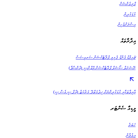
ޕްރިވެންޝަން
ކުޑަކުދިން
އިސްރަށްވެހިން
އިދާރާތައް
ޗައިލްޑް އެންޑް ފެމިލީ ޕްރޮޓެކްޝަން ސަރވިސަސް
ނޭޝަނަލް ސޯޝަލް ޕްރޮޓެކްޝަން އޭޖެންސީ (އެންސްޕާ)
އާއިލާތަކާއި ކުޑަކުދިންނަށް ޚިދުމަތްދޭ މަރުކަޒު (އެފް.ސީ.އެސް.ސީ)
މީޑިއާ ސެންޓަރ
ޚަބަރު
އިޢުލާން