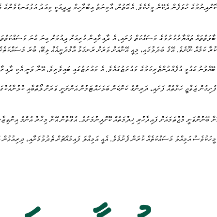
ޮށްދިނުމުގެ ހުވަފެން ދެކޭނެ މީހެކެވެ. އެގޮތުން، އާމިނަތު އިބްރާހިމް ދީދީއަކީ މިއަދު އަޅުގަނޑުމެންގެ 
ޭނާ ވަނީ ކާބޯތަކެތީގެ ތަފާތު ބާވަތްތައް ތައްޔާރުކުރުމުގެ މަސައްކަތް ފަށައި، އެ ދާއިރާއިން ކުރިއަށް ދިއުމަށް ގިނަ ގުނަ
ކުރާ ކަމެއް ނޫނެވެ. އޭގެ ބަދަލުގައި، މިއީ އޭނާއަށް ވަރަށް ރަނގަޅު އާމްދަނީއެއް ލިބޭ، ބުރަ މަސައްކަތެކެ
ރިއެއްގެ އިތުރުން، އާމިނަތަކީ ނަމޫނާ މައެއްވެސް މެއެވެ. 1994 ވަނަ އަހަރުން ފެށިގެން ޒަވާޖީ ހަޔާތެއް ފަށައި، ދަރިންގެ ކަންކަން ބަލަހައްޓަމުން
ބޭނުންވަނީ މުޖުތަމައަށް ފައިދާހުރި ޚިދުމަތެއް ކޮށްދިނުމަށެވެ. އެގޮތުން އޭނާ މިހާރު އެންމެ އިންތިޒާރު 
ަކުވެސް އަމިއްލަ މަސައްކަތެއް ކުރަން ފެށުމެވެ. އެއީ އަމިއްލަ ފައިމައްޗަށް ތެދުވުމަށާއި، ދިރިއުޅުން ބާ