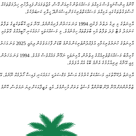
ކޮންމެ އިންސާނަކީވެސް އަމިއްލަ މަސައްކަތުން ކުރިއަށް ގޮސް، މުޖުތަމައަށް ފައިދާހުރި ޚިދުމަތްތަކެއް ކ
ހުސްވަގުތުތަކުގައި އަމިއްލަ މަސައްކަތްތެރިކަމަށް އިސްކަންދޭ ހީވާގި ކަނބަލެކެވެ.
އާމިނަތުގެ މި ދިގު ދަތުރު ފެށުނީ 1994 ވަނަ އަހަރުން ފެށިގެންނެވެ. އ
ކަނަމަދު މެޓާ ފަދަ ތަފާތު އެކި ބާވަތްތައް ހިމެނެއެވެ. މި މަސައްކަތަކީ ހަމައެކަނި ހޮބީއެއްގެ ގޮތުގައި 
އާމިނަތުގެ ހުނަރުވެރިކަމާއި އުފެއްދުންތެރިކަން އެންމެ ބޮޑަށް ފާހަގަވެގެން ދިޔައީ 2025 ވަނަ އަހަރު ބޭއްވުނު ޤައުމީ އުފެއްދުންތެރިކަމުގެ މައުރަޒުގައެވެ. އެ މައުރަޒުގައި ބައިވެރިވެ، އޭނާ ވަނީ އެކި ދާއިރާތަކުން ރަންވަނަތައް ހާސިލްކޮށް، އޭނާގެ މަސައްކަތުގެ ފެންވަރު މުޅި ޤައުމަށް ދައްކާލާފައެވެ.
ކާމިޔާބު މަސައްކަތްތެ
މިއީ އޭނާގެ ދިރިއުޅުމުގެ އެންމެ ބޮޑު އެއް އުފަލެވެ.
އާމިނަތު ދެކޭގޮތުގައި މަސައްކަތް ކުރުމުގެ އަސްލު މަޤްސަދަކީ ހަމައެކަނި ފައިސާ ހޯދުމެއް ނޫނެވެ. އޭނާ 
ޒުވާނުންނަށް އޭނާ ދޭން ބޭނުންވާ މެސެޖު ވަރަށް މުހިންމެވެ. އެއީ ވަޒީފާއަކަށް ދިޔަ ނަމަވެސް، ކޮންމެ މީހ