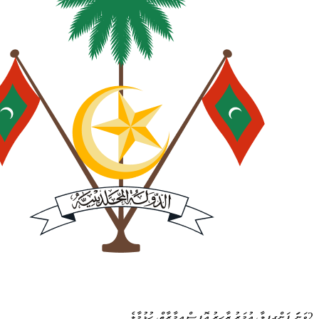
2ވަނަަ ފަންގިފިލާ، އުމަރު ޒާހިރު އޮފީސް އިމާރާތް، ހުޅުމާލެ