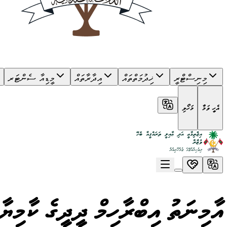
މިނިސްޓްރީ
ޚިދުމަތްތައް
އިދާރާތައް
މީޑިއާ ސެންޓަރ
އެހީ ވަމާ
މަހޯލި
އާމިނަތު އިބްރާހިމް ދީދީގެ ކާމިޔާ