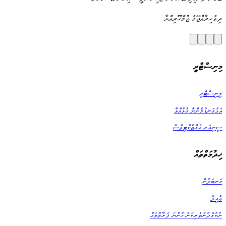
ދިވެހިރާއްޖޭގެ ޖުމްހޫރިއްޔާ
މިނިސްޓްރީ
މިނިސްޓްރީ
އަޅުގަނޑުމެންނާ ގުޅުއްވާ
ސީނިއަރ އެގްޒެކްޓިވްސް
ޚިދުމަތްތައް
ކަނބަލުން
ޢާއިލާ
ނުކުޅެދުންތެރިކަން ހުންނަ ފަރާތްތައް